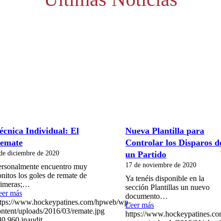
écnica Individual: El
Nueva Plantilla para
emate
Controlar los Disparos d
de diciembre de 2020
un Partido
17 de noviembre de 2020
ersonalmente encuentro muy
nitos los goles de remate de
Ya tenéis disponible en la
rimeras;…
sección Plantillas un nuevo
eer más
documento…
ttps://www.hockeypatines.com/hpweb/wp-
Leer más
ntent/uploads/2016/03/remate.jpg
https://www.hockeypatines.c
40
960
inaudit