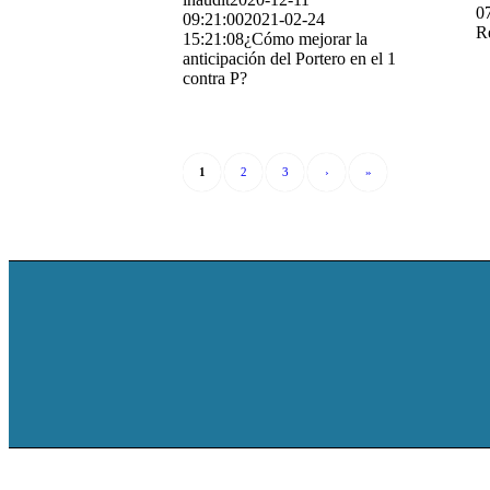
0
09:21:00
2021-02-24
R
15:21:08
¿Cómo mejorar la
anticipación del Portero en el 1
contra P?
1
2
3
›
»