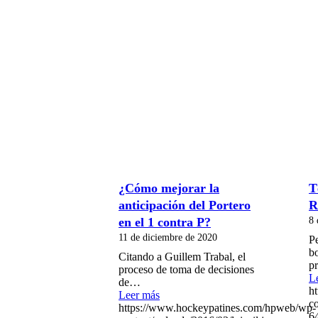
¿Cómo mejorar la
T
anticipación del Portero
R
8 
en el 1 contra P?
11 de diciembre de 2020
P
bo
Citando a Guillem Trabal, el
p
proceso de toma de decisiones
L
de…
h
Leer más
co
https://www.hockeypatines.com/hpweb/wp-
6