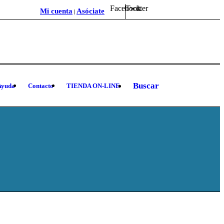
Facebook
Twitter
Mi cuenta
Asóciate
|
Buscar
Ayuda
Contacto
TIENDA ON-LINE