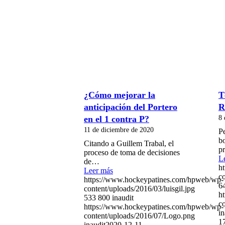
¿Cómo mejorar la
T
anticipación del Portero
R
8 
en el 1 contra P?
11 de diciembre de 2020
P
bo
Citando a Guillem Trabal, el
p
proceso de toma de decisiones
L
de…
h
Leer más
co
https://www.hockeypatines.com/hpweb/wp-
6
content/uploads/2016/03/luisgil.jpg
h
533
800
inaudit
c
https://www.hockeypatines.com/hpweb/wp-
in
content/uploads/2016/07/Logo.png
1
inaudit
2020-12-11