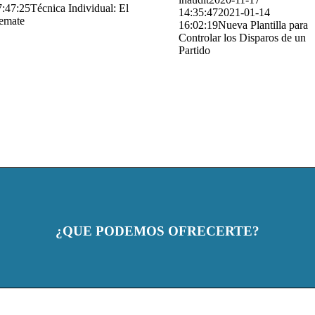
7:47:25
Técnica Individual: El
14:35:47
2021-01-14
emate
16:02:19
Nueva Plantilla para
Controlar los Disparos de un
Partido
¿QUE PODEMOS OFRECERTE?