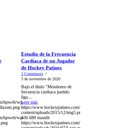
Estudio de la Frecuencia
e
Cardíaca de un Jugador
de Hockey Patines
1 Comentario
/
5 de noviembre de 2020
Bajo el título "Monitoreo de
frecuencia cardiaca partido
liga…
om/hpweb/wp-
Leer más
llaxuts.png
https://www.hockeypatines.com/hpweb/wp-
content/uploads/2015/12/img5.png
om/hpweb/wp-
436
688
inaudit
.png
https://www.hockeypatines.com/hpweb/wp-
content/uploads/2016/07/Logo.png