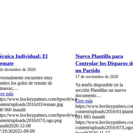
écnica Individual: El
Nueva Plantilla para
emate
Controlar los Disparos d
de diciembre de 2020
un Partido
17 de noviembre de 2020
ersonalmente encuentro muy
nitos los goles de remate de
Ya tenéis disponible en la
rimeras;…
sección Plantillas un nuevo
eer más
documento…
ttps://www.hockeypatines.com/hpweb/wp-
Leer más
ntent/uploads/2016/03/remate.jpg
https://www.hockeypatines.c
40
960
inaudit
content/uploads/2016/01/planti
ttps://www.hockeypatines.com/hpweb/wp-
591
885
inaudit
ontent/uploads/2016/07/Logo.png
https://www.hockeypatines.c
audit
2020-12-08
content/uploads/2016/07/Logo
7:19:30
2021-09-09
inaudit
2020-11-17